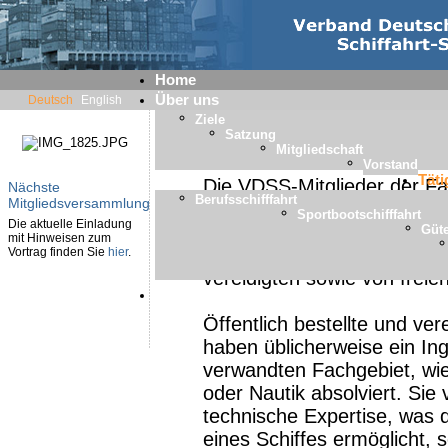
Home
Über uns
Deutsch
English
Ziele
Satzung
Wertgutachten / Schiffs
Mitgliedschaft
Vorstand
Täti
Die VDSS-Mitglieder der F
Nächste
Berufsschifffahrt
Mitgliedsversammlung
Schiffsschätzer sind neben
Sportbootschifffahrt
Die aktuelle Einladung
hauptsächlich auf die Werts
Güt
mit Hinweisen zum
Schiffswertschätzungen wer
Vortrag finden Sie
hier
.
vereidigten sowie von freie
Mitglieder
Öffentlich bestellte und ver
haben üblicherweise ein Ing
verwandten Fachgebiet, wie 
oder Nautik absolviert. Sie
technische Expertise, was 
eines Schiffes ermöglicht, 