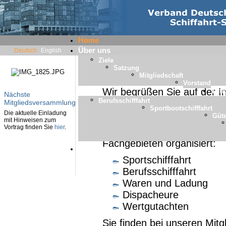
Home
Über uns
Deutsch
English
Ziele
Satzung
Willkommen
Mitgliedschaft
Vorstand
Wir begrüßen Sie auf der I
Täti
Nächste
Berufsschifffahrt
Schiffahrts-Sachverständige
Mitgliedsversammlung
Sportbootschifffahrt
Die aktuelle Einladung
Vereinigung der Schifffahr
Güt
mit Hinweisen zum
Vortrag finden Sie
hier
.
In unserem Verband sind S
Fachgebieten organisiert:
Mitglieder
Sportschifffahrt
Berufsschifffahrt
Waren und Ladung
Dispacheure
Wertgutachten
Sie finden bei unseren Mit